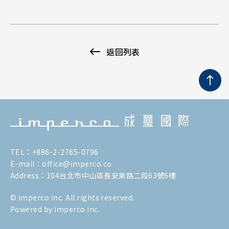
返回列表
TEL：+886-2-2765-0796
E-mail：
office@imperco.co
Address：104台北市中山區長安東路二段63號6樓
© imperco inc. All rights reserved.
Powered by imperco inc.